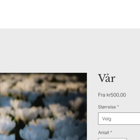
stisk
digital art
bilder med drone
video med d
Vår
Salgsp
Fra
kr500,00
Størrelse
*
Velg
Antall
*