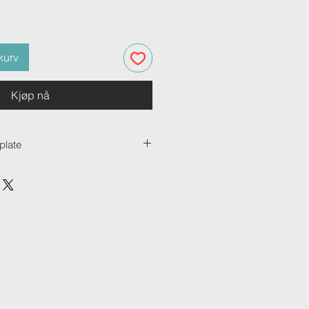
kurv
Kjøp nå
plate
late er vår mest allsidige
tche både varmen og skarpheten i
de. Den passer kjempefint til
sielt stilig for bilder i svart-hvitt.
kk og består av tre solide lag –
aluminium, mens det midtre laget er
rger for at produktet er sterkt og
iniumsplater leveres med et
 at de kan henges rett opp på