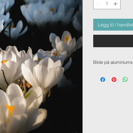
Legg til i handle
Bilde på aluminiums
Bilde på aluminiumsp
materiale og kan ma
hvilket som helst bil
fargebilder, men er spe
Hver plate er 3 mm ty
de to ytterste er av 
av hardplast – som sø
solid. Alle våre alum
opphengssystem slik
veggen.