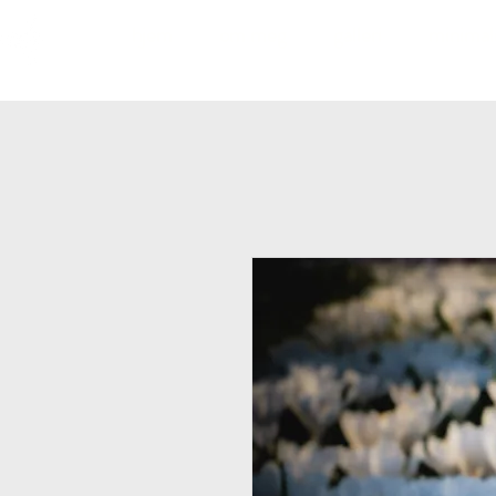
hjem
om meg
galleri
minimali