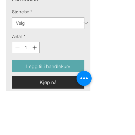
Størrelse
*
Antall
*
Legg til i handlekurv
Kjøp nå
Bilde på aluminiumsplate
Bilde på aluminiumsplate er vår mest