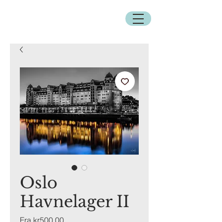
Oslo
Havnelager II
Salgspris
Fra
kr500,00