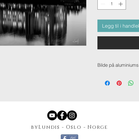
Legg til i handle
Bilde på aluminiums
Bilde på aluminiumsp
materiale og kan ma
hvilket som helst bil
fargebilder, men er spe
Hver plate er 3 mm ty
de to ytterste er av 
av hardplast – som sø
solid. Alle våre alum
byLundis - Oslo - Norge
opphengssystem slik
veggen.
del