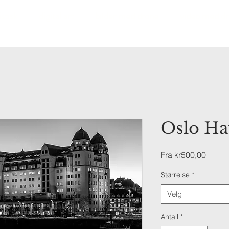
stisk
digital art
bilder med drone
video med d
Oslo Ha
Salgsp
Fra
kr500,00
Størrelse
*
Velg
Antall
*