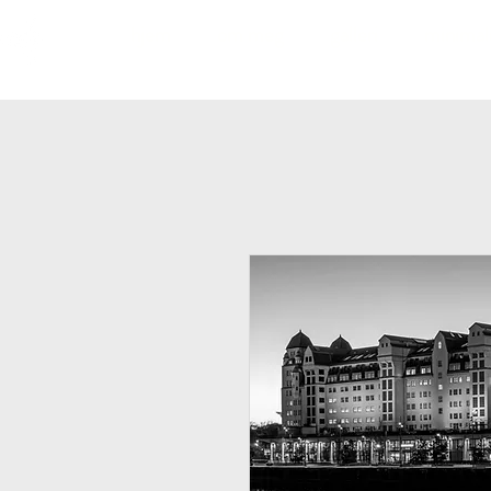
hjem
om meg
galleri
minimali