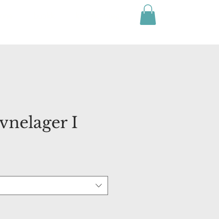
rone
butikk
kontakt meg
vnelager I
ris