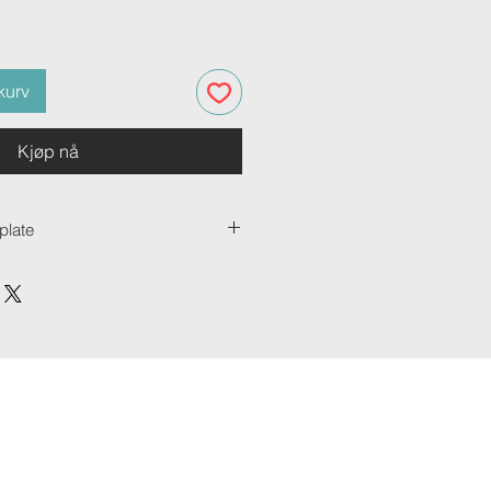
kurv
Kjøp nå
plate
late er vår mest allsidige
tche både varmen og skarpheten i
de. Den passer kjempefint til
sielt stilig for bilder i svart-hvitt.
kk og består av tre solide lag –
aluminium, mens det midtre laget er
rger for at produktet er sterkt og
iniumsplater leveres med et
 at de kan henges rett opp på