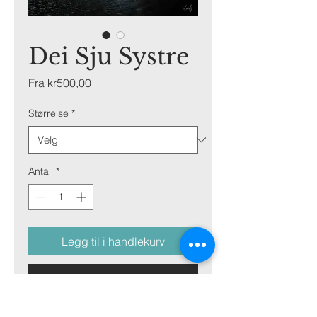
Dei Sju Systre
Salgspris
Fra
kr500,00
Størrelse
*
Antall
*
Legg til i handlekurv
Kjøp nå