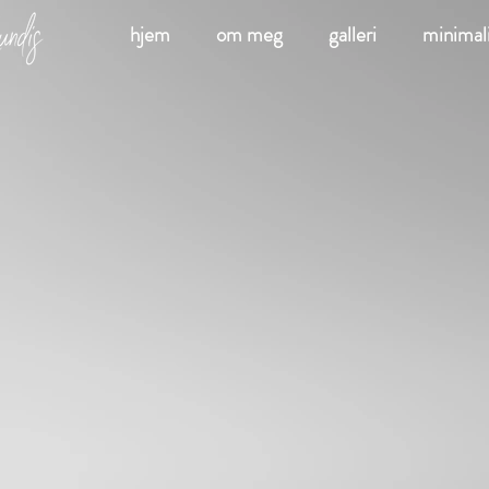
hjem
om meg
galleri
minimali