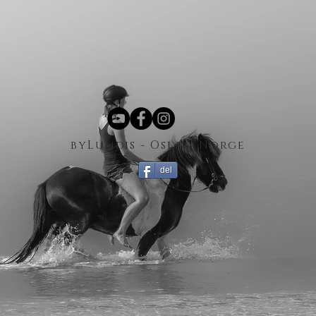
byLundis - Oslo - Norge
del