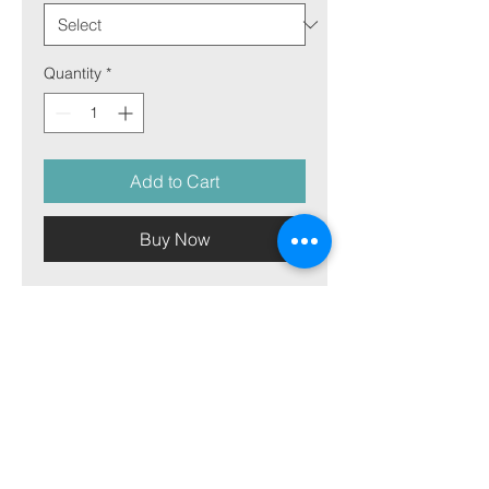
Quantity
*
Add to Cart
Buy Now
Bilde på aluminiumsplate
Bilde på aluminiumsplate er vår mest
allsidige materiale og kan matche
både varmen og skarpheten i hvilket
som helst bilde. Den passer