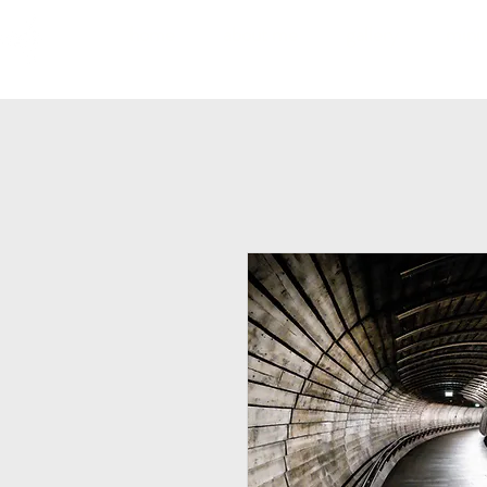
home
about me
gallery
minim