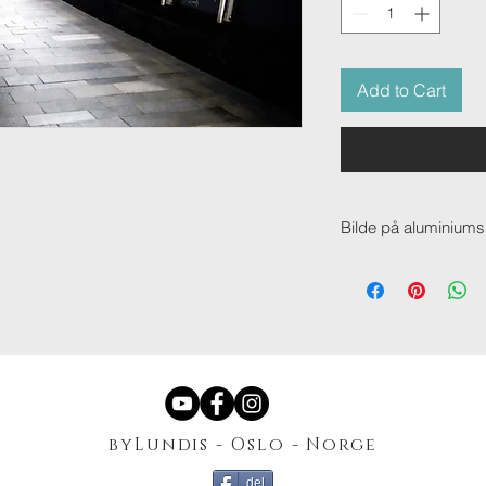
Add to Cart
Bilde på aluminiums
Bilde på aluminiumsp
materiale og kan ma
hvilket som helst bil
fargebilder, men er spe
Hver plate er 3 mm ty
de to ytterste er av 
av hardplast – som sø
solid. Alle våre alum
byLundis - Oslo - Norge
opphengssystem slik
veggen.
del