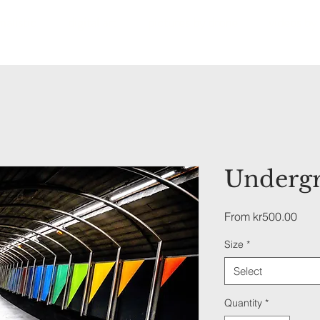
alistic
digital art
pictures by drone
videos by
Underg
Sale
From
kr500.00
Pric
Size
*
Select
Quantity
*