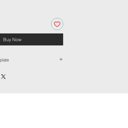
Buy Now
plate
late er vår mest allsidige
tche både varmen og skarpheten i
de. Den passer kjempefint til
sielt stilig for bilder i svart-hvitt.
kk og består av tre solide lag –
aluminium, mens det midtre laget er
rger for at produktet er sterkt og
iniumsplater leveres med et
 at de kan henges rett opp på