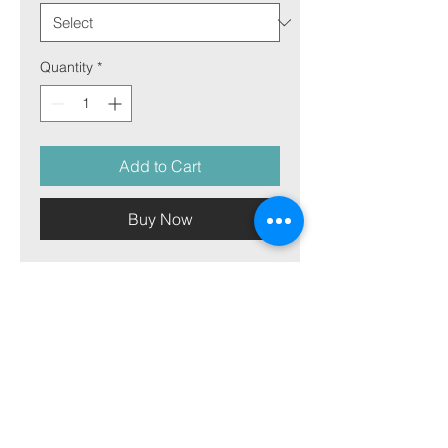
Quantity
*
Add to Cart
Buy Now
Bilde på aluminiumsplate
Bilde på aluminiumsplate er vår mest
allsidige materiale og kan matche
både varmen og skarpheten i hvilket
som helst bilde. Den passer