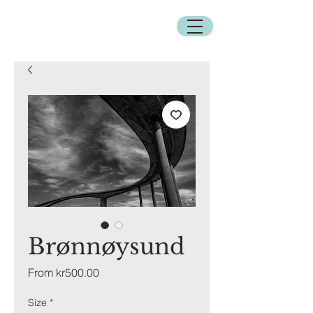
Brønnøysund
Sale
From
kr500.00
Price
Size
*